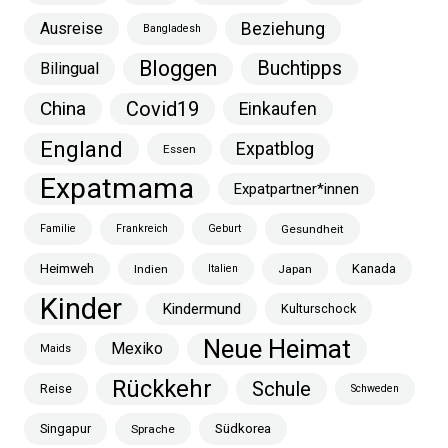
Ausreise
Beziehung
Bangladesh
Bloggen
Buchtipps
Bilingual
China
Covid19
Einkaufen
England
Expatblog
Essen
Expatmama
Expatpartner*innen
Familie
Frankreich
Geburt
Gesundheit
Heimweh
Kanada
Indien
Italien
Japan
Kinder
Kindermund
Kulturschock
Neue Heimat
Mexiko
Maids
Rückkehr
Schule
Reise
Schweden
Singapur
Südkorea
Sprache