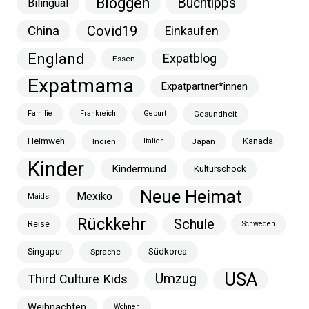
Bloggen
Buchtipps
Bilingual
China
Covid19
Einkaufen
England
Expatblog
Essen
Expatmama
Expatpartner*innen
Familie
Frankreich
Geburt
Gesundheit
Heimweh
Kanada
Indien
Italien
Japan
Kinder
Kindermund
Kulturschock
Neue Heimat
Mexiko
Maids
Rückkehr
Schule
Reise
Schweden
Singapur
Südkorea
Sprache
USA
Umzug
Third Culture Kids
Weihnachten
Wohnen