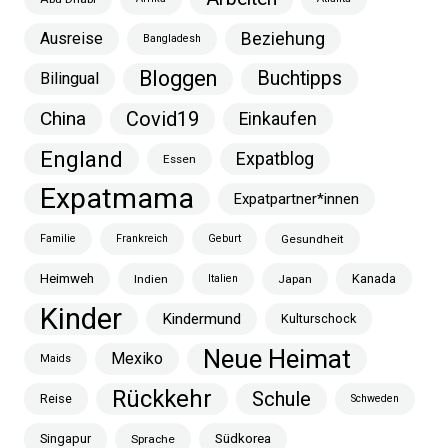
Ausreise
Beziehung
Bangladesh
Bloggen
Buchtipps
Bilingual
China
Covid19
Einkaufen
England
Expatblog
Essen
Expatmama
Expatpartner*innen
Familie
Frankreich
Geburt
Gesundheit
Heimweh
Kanada
Indien
Italien
Japan
Kinder
Kindermund
Kulturschock
Neue Heimat
Mexiko
Maids
Rückkehr
Schule
Reise
Schweden
Singapur
Südkorea
Sprache