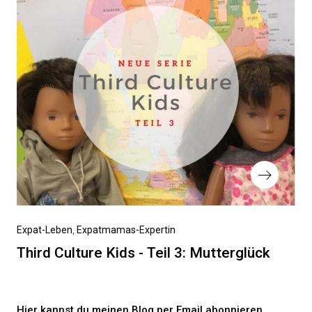
Nächster
Expat-Leben
Expatmamas-Expertin
Beitrag
Third Culture Kids - Teil 3: Mutterglück
Hier kannst du meinen Blog per Email abonnieren