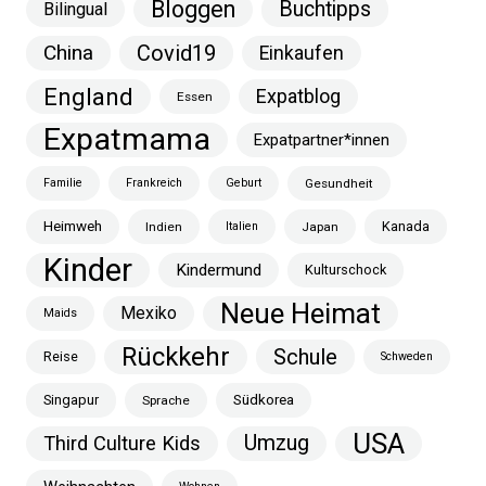
Bloggen
Buchtipps
Bilingual
China
Covid19
Einkaufen
England
Expatblog
Essen
Expatmama
Expatpartner*innen
Familie
Frankreich
Geburt
Gesundheit
Heimweh
Kanada
Indien
Italien
Japan
Kinder
Kindermund
Kulturschock
Neue Heimat
Mexiko
Maids
Rückkehr
Schule
Reise
Schweden
Singapur
Südkorea
Sprache
USA
Umzug
Third Culture Kids