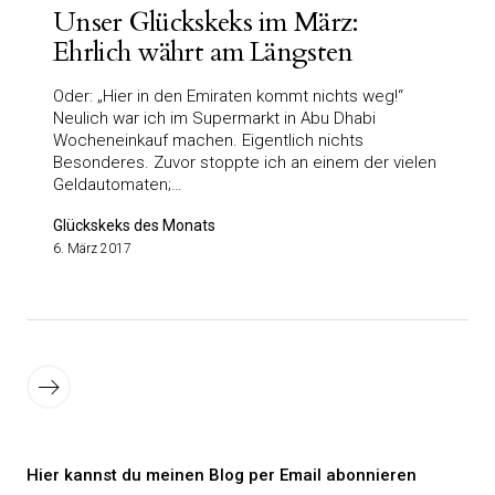
Unser Glückskeks im März:
Ehrlich währt am Längsten
Oder: „Hier in den Emiraten kommt nichts weg!“
Neulich war ich im Supermarkt in Abu Dhabi
Wocheneinkauf machen. Eigentlich nichts
Besonderes. Zuvor stoppte ich an einem der vielen
Geldautomaten;…
Glückskeks des Monats
6. März 2017
Seitennummerierung
der
Ältere
Beiträge
Beiträge
Hier kannst du meinen Blog per Email abonnieren