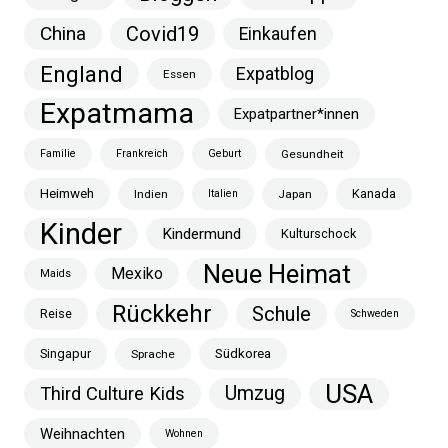
China
Covid19
Einkaufen
England
Expatblog
Essen
Expatmama
Expatpartner*innen
Familie
Frankreich
Geburt
Gesundheit
Heimweh
Kanada
Indien
Italien
Japan
Kinder
Kindermund
Kulturschock
Neue Heimat
Mexiko
Maids
Rückkehr
Schule
Reise
Schweden
Singapur
Südkorea
Sprache
USA
Umzug
Third Culture Kids
Weihnachten
Wohnen