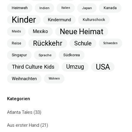
Heimweh
Kanada
Indien
Italien
Japan
Kinder
Kindermund
Kulturschock
Neue Heimat
Mexiko
Maids
Rückkehr
Schule
Reise
Schweden
Singapur
Südkorea
Sprache
USA
Umzug
Third Culture Kids
Weihnachten
Wohnen
Kategorien
Atlanta Tales
(33)
Aus erster Hand
(21)