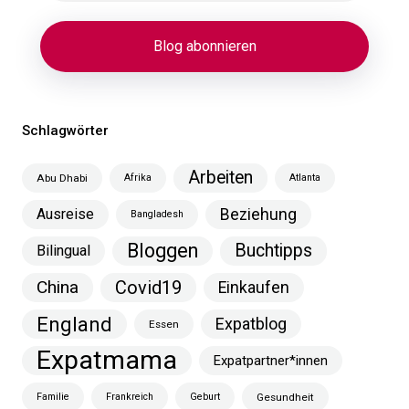
Schlagwörter
Arbeiten
Abu Dhabi
Afrika
Atlanta
Ausreise
Beziehung
Bangladesh
Bloggen
Buchtipps
Bilingual
China
Covid19
Einkaufen
England
Expatblog
Essen
Expatmama
Expatpartner*innen
Familie
Frankreich
Geburt
Gesundheit