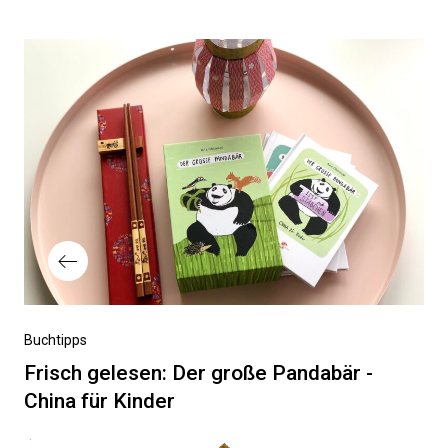
Beitragsnavigation
Vorheriger
Buchtipps
Beitrag
Frisch gelesen: Der große Pandabär -
China für Kinder