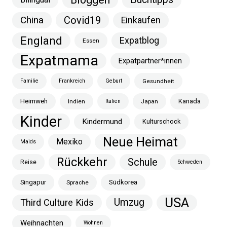
China
Covid19
Einkaufen
England
Expatblog
Essen
Expatmama
Expatpartner*innen
Familie
Frankreich
Geburt
Gesundheit
Heimweh
Kanada
Indien
Italien
Japan
Kinder
Kindermund
Kulturschock
Neue Heimat
Mexiko
Maids
Rückkehr
Schule
Reise
Schweden
Singapur
Südkorea
Sprache
USA
Umzug
Third Culture Kids
Weihnachten
Wohnen