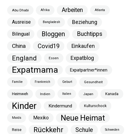
Arbeiten
Abu Dhabi
Afrika
Atlanta
Ausreise
Beziehung
Bangladesh
Bloggen
Buchtipps
Bilingual
China
Covid19
Einkaufen
England
Expatblog
Essen
Expatmama
Expatpartner*innen
Familie
Frankreich
Geburt
Gesundheit
Heimweh
Kanada
Indien
Italien
Japan
Kinder
Kindermund
Kulturschock
Neue Heimat
Mexiko
Maids
Rückkehr
Schule
Reise
Schweden