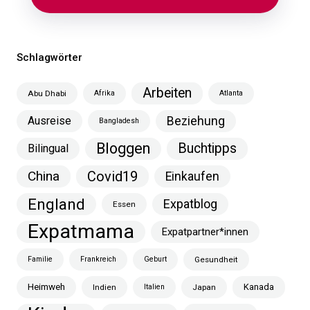
Schlagwörter
Arbeiten
Abu Dhabi
Afrika
Atlanta
Ausreise
Beziehung
Bangladesh
Bloggen
Buchtipps
Bilingual
China
Covid19
Einkaufen
England
Expatblog
Essen
Expatmama
Expatpartner*innen
Familie
Frankreich
Geburt
Gesundheit
Heimweh
Kanada
Indien
Italien
Japan