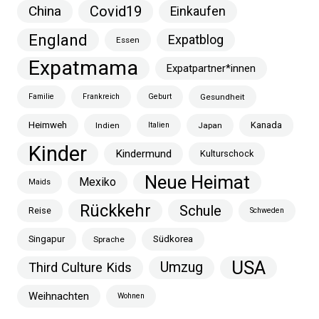
China
Covid19
Einkaufen
England
Expatblog
Essen
Expatmama
Expatpartner*innen
Familie
Frankreich
Geburt
Gesundheit
Heimweh
Kanada
Indien
Italien
Japan
Kinder
Kindermund
Kulturschock
Neue Heimat
Mexiko
Maids
Rückkehr
Schule
Reise
Schweden
Singapur
Südkorea
Sprache
USA
Umzug
Third Culture Kids
Weihnachten
Wohnen