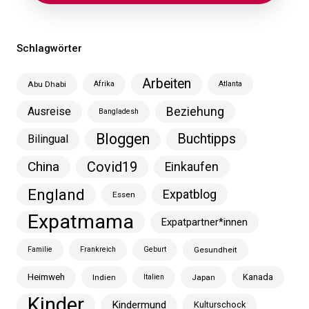
Schlagwörter
Arbeiten
Abu Dhabi
Afrika
Atlanta
Ausreise
Beziehung
Bangladesh
Bloggen
Buchtipps
Bilingual
China
Covid19
Einkaufen
England
Expatblog
Essen
Expatmama
Expatpartner*innen
Familie
Frankreich
Geburt
Gesundheit
Heimweh
Kanada
Indien
Italien
Japan
Kinder
Kindermund
Kulturschock