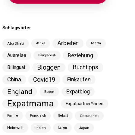
Schlagwörter
Arbeiten
Abu Dhabi
Afrika
Atlanta
Ausreise
Beziehung
Bangladesh
Bloggen
Buchtipps
Bilingual
China
Covid19
Einkaufen
England
Expatblog
Essen
Expatmama
Expatpartner*innen
Familie
Frankreich
Geburt
Gesundheit
Heimweh
Indien
Italien
Japan