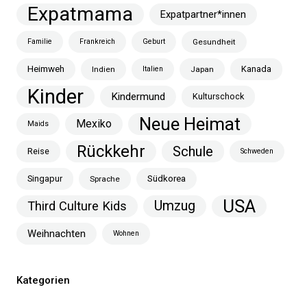
Expatmama
Expatpartner*innen
Familie
Frankreich
Geburt
Gesundheit
Heimweh
Kanada
Indien
Italien
Japan
Kinder
Kindermund
Kulturschock
Neue Heimat
Mexiko
Maids
Rückkehr
Schule
Reise
Schweden
Singapur
Südkorea
Sprache
USA
Umzug
Third Culture Kids
Weihnachten
Wohnen
Kategorien