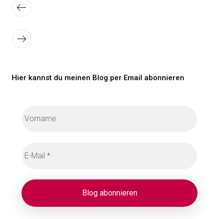
der
Neuere
Beiträge
Beiträge
Ältere
Beiträge
Hier kannst du meinen Blog per Email abonnieren