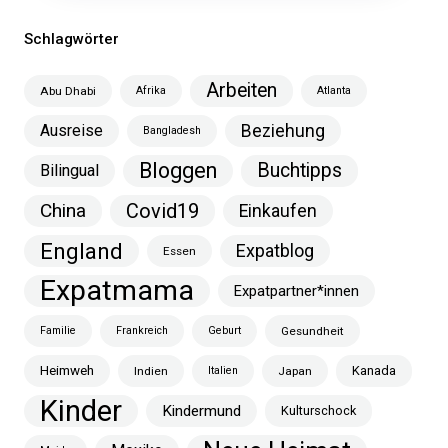
Schlagwörter
Arbeiten
Abu Dhabi
Afrika
Atlanta
Ausreise
Beziehung
Bangladesh
Bloggen
Buchtipps
Bilingual
China
Covid19
Einkaufen
England
Expatblog
Essen
Expatmama
Expatpartner*innen
Familie
Frankreich
Geburt
Gesundheit
Heimweh
Kanada
Indien
Italien
Japan
Kinder
Kindermund
Kulturschock