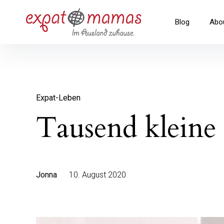
Inhalte
überspringen
Expatmamas – im Ausland zuha
Blog
Abo
Expat-Leben
Tausend kleine
Jonna
10. August 2020