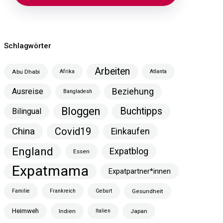
Schlagwörter
Arbeiten
Abu Dhabi
Afrika
Atlanta
Ausreise
Beziehung
Bangladesh
Bloggen
Buchtipps
Bilingual
China
Covid19
Einkaufen
England
Expatblog
Essen
Expatmama
Expatpartner*innen
Familie
Frankreich
Geburt
Gesundheit
Heimweh
Indien
Italien
Japan