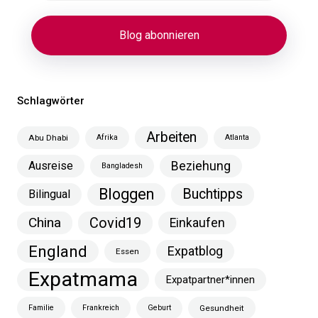
Schlagwörter
Arbeiten
Abu Dhabi
Afrika
Atlanta
Ausreise
Beziehung
Bangladesh
Bloggen
Buchtipps
Bilingual
China
Covid19
Einkaufen
England
Expatblog
Essen
Expatmama
Expatpartner*innen
Familie
Frankreich
Geburt
Gesundheit