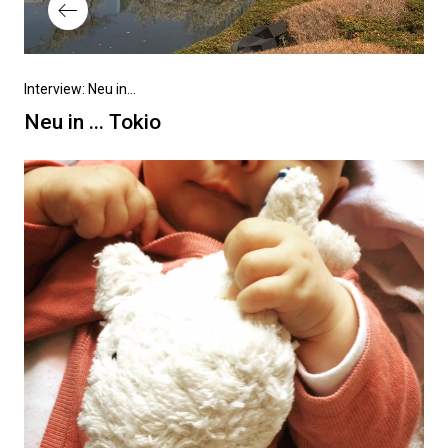
Vorheriger
Interview: Neu in...
Beitrag
Neu in ... Tokio