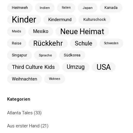
Heimweh
Kanada
Indien
Italien
Japan
Kinder
Kindermund
Kulturschock
Neue Heimat
Mexiko
Maids
Rückkehr
Schule
Reise
Schweden
Singapur
Südkorea
Sprache
USA
Umzug
Third Culture Kids
Weihnachten
Wohnen
Kategorien
Atlanta Tales
(33)
Aus erster Hand
(21)