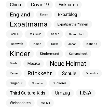
China
Covid19
Einkaufen
England
Expatblog
Essen
Expatmama
Expatpartner*innen
Familie
Frankreich
Geburt
Gesundheit
Heimweh
Kanada
Indien
Italien
Japan
Kinder
Kindermund
Kulturschock
Neue Heimat
Mexiko
Maids
Rückkehr
Schule
Reise
Schweden
Singapur
Südkorea
Sprache
USA
Umzug
Third Culture Kids
Weihnachten
Wohnen