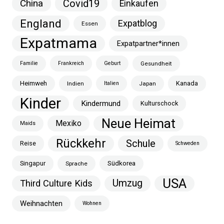
China
Covid19
Einkaufen
England
Expatblog
Essen
Expatmama
Expatpartner*innen
Familie
Frankreich
Geburt
Gesundheit
Heimweh
Kanada
Indien
Italien
Japan
Kinder
Kindermund
Kulturschock
Neue Heimat
Mexiko
Maids
Rückkehr
Schule
Reise
Schweden
Singapur
Südkorea
Sprache
USA
Umzug
Third Culture Kids
Weihnachten
Wohnen