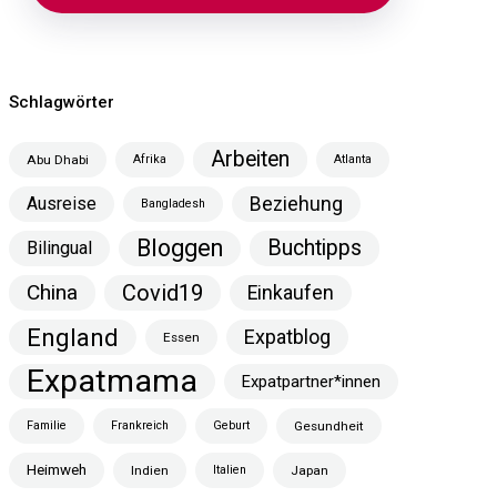
Schlagwörter
Arbeiten
Abu Dhabi
Afrika
Atlanta
Ausreise
Beziehung
Bangladesh
Bloggen
Buchtipps
Bilingual
China
Covid19
Einkaufen
England
Expatblog
Essen
Expatmama
Expatpartner*innen
Familie
Frankreich
Geburt
Gesundheit
Heimweh
Indien
Italien
Japan