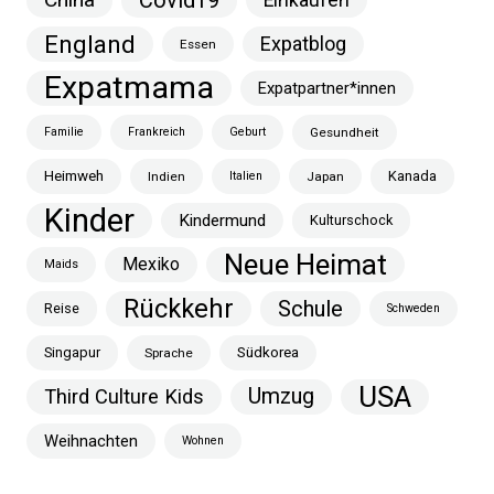
Covid19
Einkaufen
England
Expatblog
Essen
Expatmama
Expatpartner*innen
Familie
Frankreich
Geburt
Gesundheit
Heimweh
Kanada
Indien
Italien
Japan
Kinder
Kindermund
Kulturschock
Neue Heimat
Mexiko
Maids
Rückkehr
Schule
Reise
Schweden
Singapur
Südkorea
Sprache
USA
Umzug
Third Culture Kids
Weihnachten
Wohnen