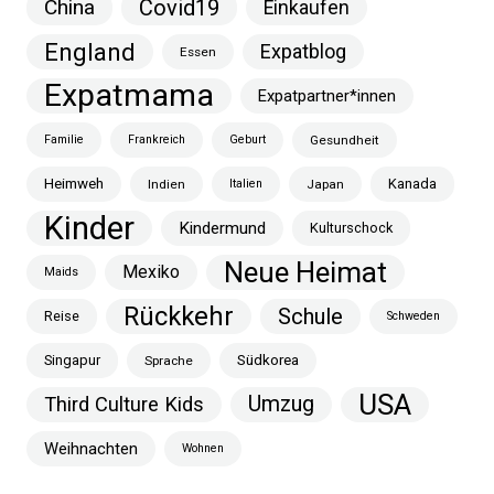
China
Covid19
Einkaufen
England
Expatblog
Essen
Expatmama
Expatpartner*innen
Familie
Frankreich
Geburt
Gesundheit
Heimweh
Kanada
Indien
Italien
Japan
Kinder
Kindermund
Kulturschock
Neue Heimat
Mexiko
Maids
Rückkehr
Schule
Reise
Schweden
Singapur
Südkorea
Sprache
USA
Umzug
Third Culture Kids
Weihnachten
Wohnen