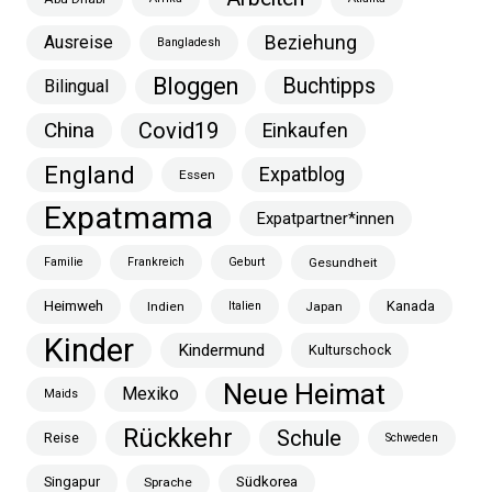
Ausreise
Beziehung
Bangladesh
Bloggen
Buchtipps
Bilingual
China
Covid19
Einkaufen
England
Expatblog
Essen
Expatmama
Expatpartner*innen
Familie
Frankreich
Geburt
Gesundheit
Heimweh
Kanada
Indien
Italien
Japan
Kinder
Kindermund
Kulturschock
Neue Heimat
Mexiko
Maids
Rückkehr
Schule
Reise
Schweden
Singapur
Südkorea
Sprache