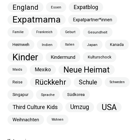
England
Expatblog
Essen
Expatmama
Expatpartner*innen
Familie
Frankreich
Geburt
Gesundheit
Heimweh
Kanada
Indien
Italien
Japan
Kinder
Kindermund
Kulturschock
Neue Heimat
Mexiko
Maids
Rückkehr
Schule
Reise
Schweden
Singapur
Südkorea
Sprache
USA
Umzug
Third Culture Kids
Weihnachten
Wohnen