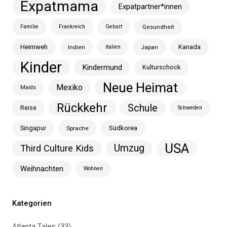
Expatmama
Expatpartner*innen
Familie
Frankreich
Geburt
Gesundheit
Heimweh
Kanada
Indien
Italien
Japan
Kinder
Kindermund
Kulturschock
Neue Heimat
Mexiko
Maids
Rückkehr
Schule
Reise
Schweden
Singapur
Südkorea
Sprache
USA
Umzug
Third Culture Kids
Weihnachten
Wohnen
Kategorien
Atlanta Tales
(33)