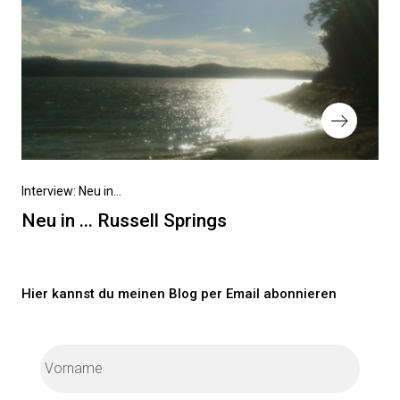
Nächster
Interview: Neu in...
Beitrag
Neu in ... Russell Springs
Hier kannst du meinen Blog per Email abonnieren