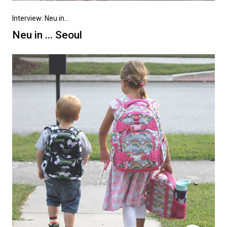
Vorheriger
Interview: Neu in...
Beitrag
Neu in ... Seoul