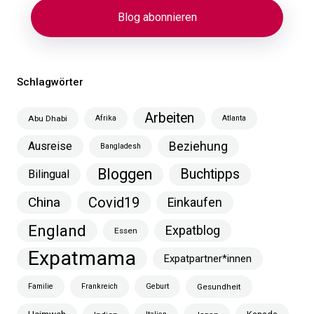
Schlagwörter
Arbeiten
Abu Dhabi
Afrika
Atlanta
Ausreise
Beziehung
Bangladesh
Bloggen
Buchtipps
Bilingual
China
Covid19
Einkaufen
England
Expatblog
Essen
Expatmama
Expatpartner*innen
Familie
Frankreich
Geburt
Gesundheit