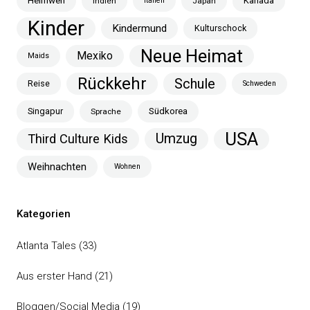
Heimweh
Kanada
Indien
Italien
Japan
Kinder
Kindermund
Kulturschock
Neue Heimat
Mexiko
Maids
Rückkehr
Schule
Reise
Schweden
Singapur
Südkorea
Sprache
USA
Umzug
Third Culture Kids
Weihnachten
Wohnen
Kategorien
Atlanta Tales
(33)
Aus erster Hand
(21)
Bloggen/Social Media
(19)