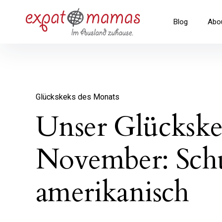
Inhalte
überspringen
Expatmamas – im Ausland zuha
Blog
Abo
Glückskeks des Monats
Unser Glückske
November: Schu
amerikanisch