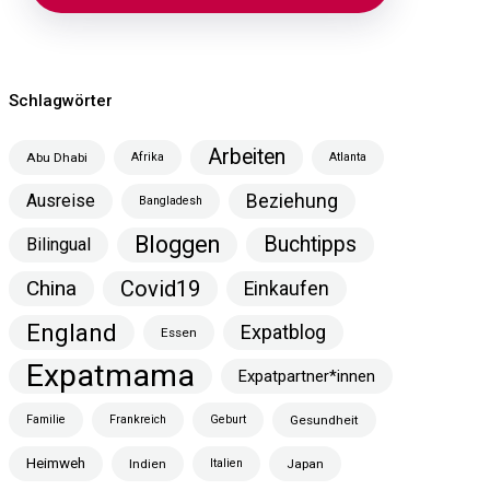
Schlagwörter
Arbeiten
Abu Dhabi
Afrika
Atlanta
Ausreise
Beziehung
Bangladesh
Bloggen
Buchtipps
Bilingual
China
Covid19
Einkaufen
England
Expatblog
Essen
Expatmama
Expatpartner*innen
Familie
Frankreich
Geburt
Gesundheit
Heimweh
Indien
Italien
Japan