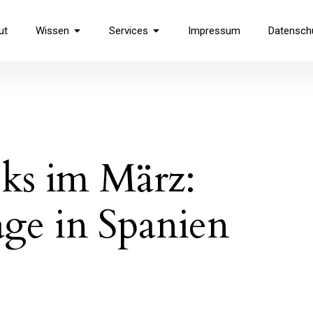
use
ut
Wissen
Services
Impressum
Datensch
ks im März:
age in Spanien