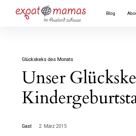
Inhalte
überspringen
Expatmamas – im Ausland zuha
Blog
Abo
Glückskeks des Monats
Unser Glückske
Kindergeburtst
Gast
2. März 2015