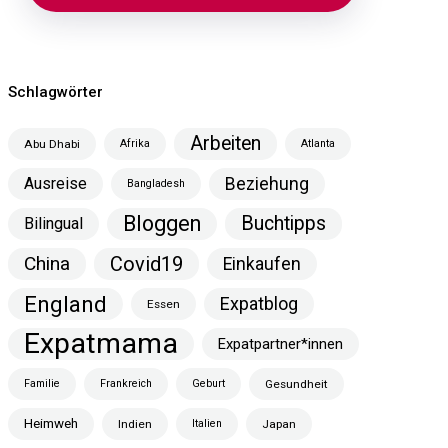
Schlagwörter
Arbeiten
Abu Dhabi
Afrika
Atlanta
Ausreise
Beziehung
Bangladesh
Bloggen
Buchtipps
Bilingual
China
Covid19
Einkaufen
England
Expatblog
Essen
Expatmama
Expatpartner*innen
Familie
Frankreich
Geburt
Gesundheit
Heimweh
Indien
Italien
Japan