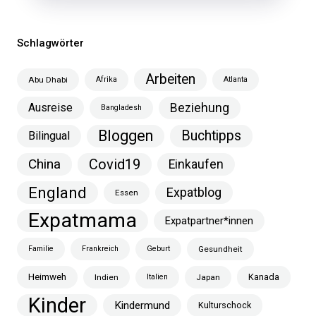
Schlagwörter
Arbeiten
Abu Dhabi
Afrika
Atlanta
Ausreise
Beziehung
Bangladesh
Bloggen
Buchtipps
Bilingual
China
Covid19
Einkaufen
England
Expatblog
Essen
Expatmama
Expatpartner*innen
Familie
Frankreich
Geburt
Gesundheit
Heimweh
Kanada
Indien
Italien
Japan
Kinder
Kindermund
Kulturschock