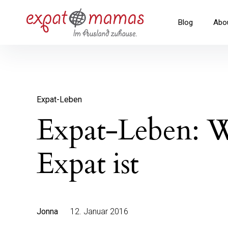
Inhalte
überspringen
Expatmamas – im Ausland zuha
Blog
Abo
Expat-Leben
Expat-Leben: 
Expat ist
Jonna
12. Januar 2016