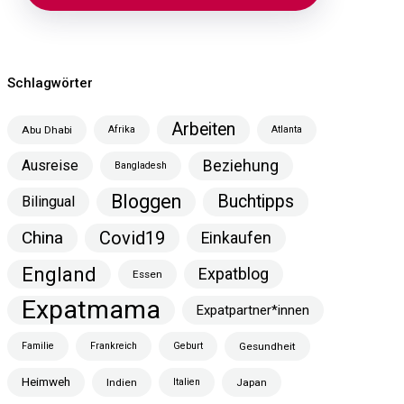
Schlagwörter
Arbeiten
Abu Dhabi
Afrika
Atlanta
Ausreise
Beziehung
Bangladesh
Bloggen
Buchtipps
Bilingual
China
Covid19
Einkaufen
England
Expatblog
Essen
Expatmama
Expatpartner*innen
Familie
Frankreich
Geburt
Gesundheit
Heimweh
Indien
Italien
Japan