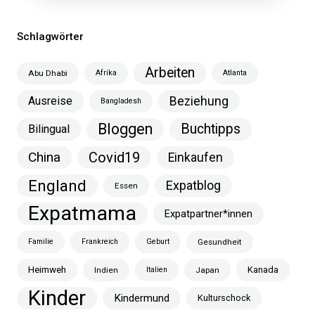
Schlagwörter
Arbeiten
Abu Dhabi
Afrika
Atlanta
Ausreise
Beziehung
Bangladesh
Bloggen
Buchtipps
Bilingual
China
Covid19
Einkaufen
England
Expatblog
Essen
Expatmama
Expatpartner*innen
Familie
Frankreich
Geburt
Gesundheit
Heimweh
Kanada
Indien
Italien
Japan
Kinder
Kindermund
Kulturschock