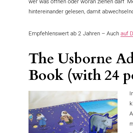
wer was öffnen oder woran ziehen darf. M
hintereinander gelesen, damit abwechselnd
Empfehlenswert ab 2 Jahren – Auch
auf 
The Usborne Ad
Book (with 24 p
I
k
A
m