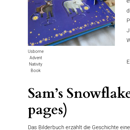
e
d
P
J
W
Usborne
Advent
E
Nativity
Book
Sam’s Snowflake 
pages)
Das Bilderbuch erzählt die Geschichte ein