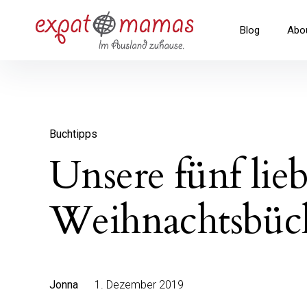
Inhalte
überspringen
Expatmamas – im Ausland zuha
Blog
Abo
Buchtipps
Unsere fünf lie
Weihnachtsbüc
Jonna
1. Dezember 2019