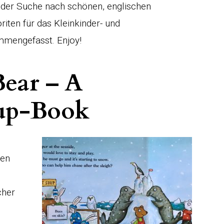
uf der Suche nach schönen, englischen
ten für das Kleinkinder- und
mmengefasst. Enjoy!
Bear – A
-up-Book
e
len
cher