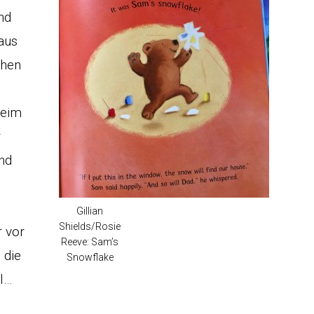
nd
aus
chen
beim
r
nd
Gillian
Shields/Rosie
r vor
Reeve: Sam’s
 die
Snowflake
l…