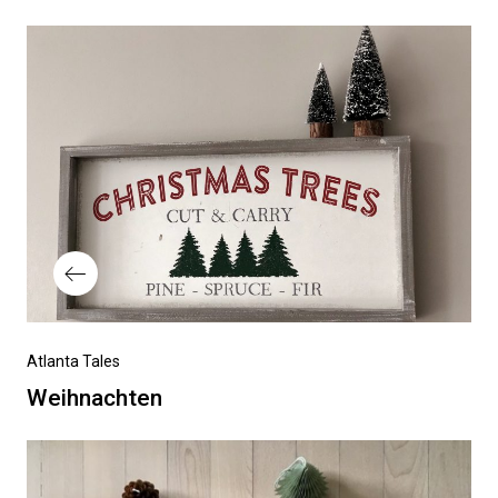
Beitragsnavigation
Vorheriger
Atlanta Tales
Beitrag
Weihnachten