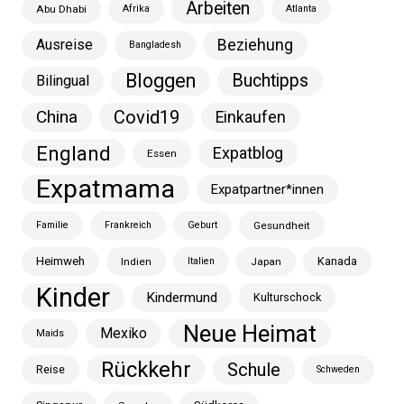
Arbeiten
Abu Dhabi
Afrika
Atlanta
Ausreise
Beziehung
Bangladesh
Bloggen
Buchtipps
Bilingual
China
Covid19
Einkaufen
England
Expatblog
Essen
Expatmama
Expatpartner*innen
Familie
Frankreich
Geburt
Gesundheit
Heimweh
Kanada
Indien
Italien
Japan
Kinder
Kindermund
Kulturschock
Neue Heimat
Mexiko
Maids
Rückkehr
Schule
Reise
Schweden