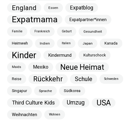
England
Expatblog
Essen
Expatmama
Expatpartner*innen
Familie
Frankreich
Geburt
Gesundheit
Heimweh
Kanada
Indien
Italien
Japan
Kinder
Kindermund
Kulturschock
Neue Heimat
Mexiko
Maids
Rückkehr
Schule
Reise
Schweden
Singapur
Südkorea
Sprache
USA
Umzug
Third Culture Kids
Weihnachten
Wohnen