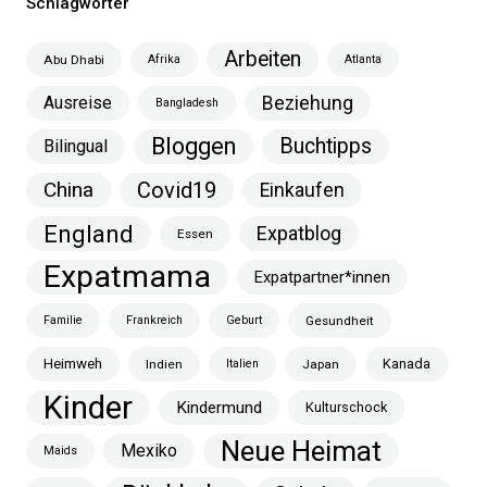
Schlagwörter
Arbeiten
Abu Dhabi
Afrika
Atlanta
Ausreise
Beziehung
Bangladesh
Bloggen
Buchtipps
Bilingual
China
Covid19
Einkaufen
England
Expatblog
Essen
Expatmama
Expatpartner*innen
Familie
Frankreich
Geburt
Gesundheit
Heimweh
Kanada
Indien
Italien
Japan
Kinder
Kindermund
Kulturschock
Neue Heimat
Mexiko
Maids