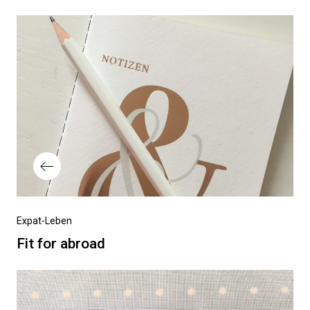
Beitragsnavigation
Vorheriger
Expat-Leben
Beitrag
Fit for abroad