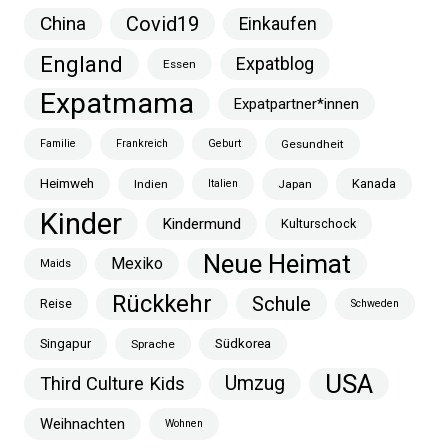
China
Covid19
Einkaufen
England
Expatblog
Essen
Expatmama
Expatpartner*innen
Familie
Frankreich
Geburt
Gesundheit
Heimweh
Kanada
Indien
Italien
Japan
Kinder
Kindermund
Kulturschock
Neue Heimat
Mexiko
Maids
Rückkehr
Schule
Reise
Schweden
Singapur
Südkorea
Sprache
USA
Umzug
Third Culture Kids
Weihnachten
Wohnen