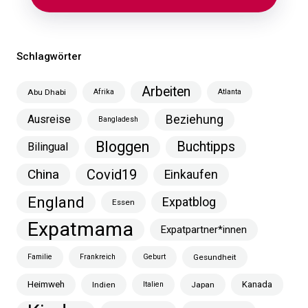
Schlagwörter
Arbeiten
Abu Dhabi
Afrika
Atlanta
Ausreise
Beziehung
Bangladesh
Bloggen
Buchtipps
Bilingual
China
Covid19
Einkaufen
England
Expatblog
Essen
Expatmama
Expatpartner*innen
Familie
Frankreich
Geburt
Gesundheit
Heimweh
Kanada
Indien
Italien
Japan