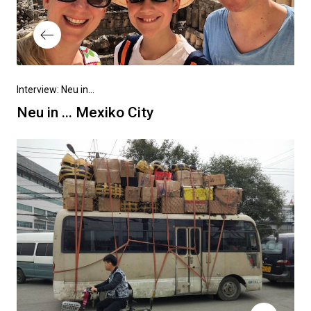
Vorheriger
Interview: Neu in...
Beitrag
Neu in ... Mexiko City