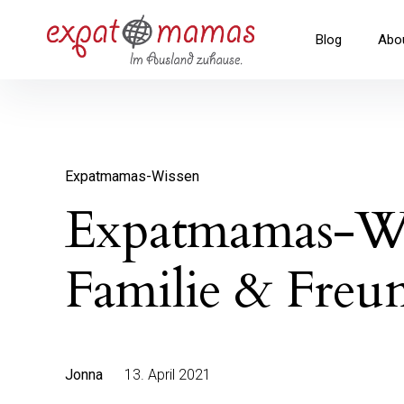
Inhalte
überspringen
Expatmamas – im Ausland zuha
Blog
Abo
Expatmamas-Wissen
Expatmamas-Wi
Familie & Freu
Jonna
13. April 2021