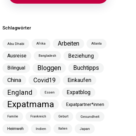
Schlagwörter
Arbeiten
Abu Dhabi
Afrika
Atlanta
Ausreise
Beziehung
Bangladesh
Bloggen
Buchtipps
Bilingual
China
Covid19
Einkaufen
England
Expatblog
Essen
Expatmama
Expatpartner*innen
Familie
Frankreich
Geburt
Gesundheit
Heimweh
Indien
Italien
Japan