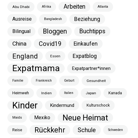
Arbeiten
Abu Dhabi
Afrika
Atlanta
Ausreise
Beziehung
Bangladesh
Bloggen
Buchtipps
Bilingual
China
Covid19
Einkaufen
England
Expatblog
Essen
Expatmama
Expatpartner*innen
Familie
Frankreich
Geburt
Gesundheit
Heimweh
Kanada
Indien
Italien
Japan
Kinder
Kindermund
Kulturschock
Neue Heimat
Mexiko
Maids
Rückkehr
Schule
Reise
Schweden