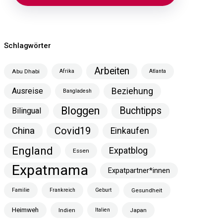
Schlagwörter
Arbeiten
Abu Dhabi
Afrika
Atlanta
Ausreise
Beziehung
Bangladesh
Bloggen
Buchtipps
Bilingual
China
Covid19
Einkaufen
England
Expatblog
Essen
Expatmama
Expatpartner*innen
Familie
Frankreich
Geburt
Gesundheit
Heimweh
Indien
Italien
Japan