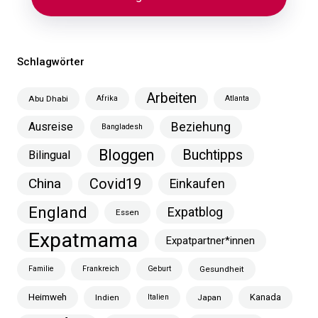
Schlagwörter
Arbeiten
Abu Dhabi
Afrika
Atlanta
Ausreise
Beziehung
Bangladesh
Bloggen
Buchtipps
Bilingual
China
Covid19
Einkaufen
England
Expatblog
Essen
Expatmama
Expatpartner*innen
Familie
Frankreich
Geburt
Gesundheit
Heimweh
Kanada
Indien
Italien
Japan