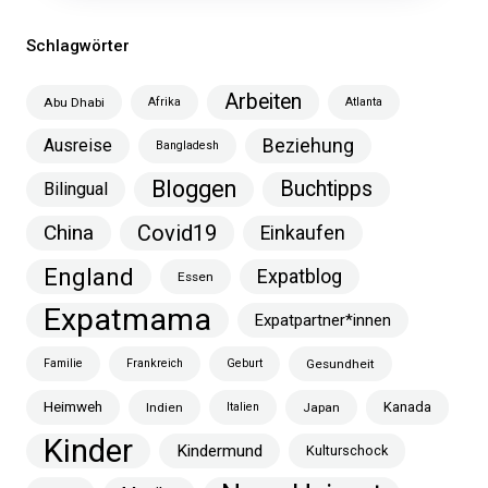
Schlagwörter
Arbeiten
Abu Dhabi
Afrika
Atlanta
Ausreise
Beziehung
Bangladesh
Bloggen
Buchtipps
Bilingual
China
Covid19
Einkaufen
England
Expatblog
Essen
Expatmama
Expatpartner*innen
Familie
Frankreich
Geburt
Gesundheit
Heimweh
Kanada
Indien
Italien
Japan
Kinder
Kindermund
Kulturschock