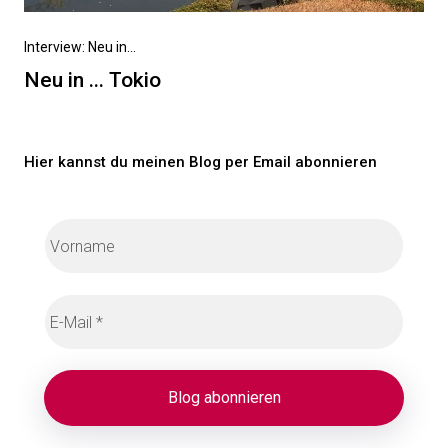
Nächster
Interview: Neu in...
Beitrag
Neu in ... Tokio
Hier kannst du meinen Blog per Email abonnieren