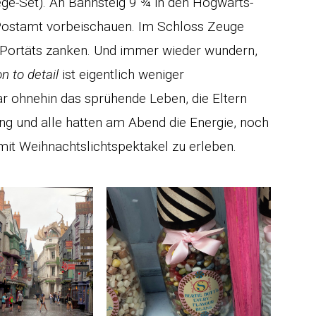
ege-Set). An Bahnsteig 9 ¾ in den Hogwarts-
Postamt vorbeischauen. Im Schloss Zeuge
n Portäts zanken. Und immer wieder wundern,
n to detail
ist eigentlich weniger
ar ohnehin das sprühende Leben, die Eltern
ung und alle hatten am Abend die Energie, noch
t Weihnachtslichtspektakel zu erleben.