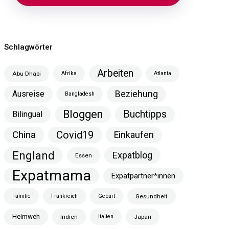
Schlagwörter
Arbeiten
Abu Dhabi
Afrika
Atlanta
Ausreise
Beziehung
Bangladesh
Bloggen
Buchtipps
Bilingual
China
Covid19
Einkaufen
England
Expatblog
Essen
Expatmama
Expatpartner*innen
Familie
Frankreich
Geburt
Gesundheit
Heimweh
Indien
Italien
Japan