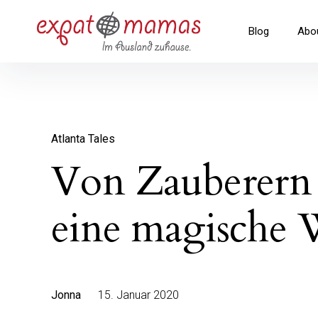
Inhalte
überspringen
Expatmamas – im Ausland zuha
Blog
Abo
Atlanta Tales
Von Zauberern
eine magische
Jonna
15. Januar 2020