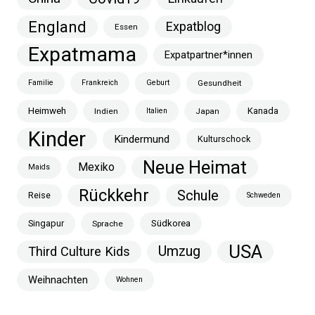
England
Expatblog
Essen
Expatmama
Expatpartner*innen
Familie
Frankreich
Geburt
Gesundheit
Heimweh
Kanada
Indien
Italien
Japan
Kinder
Kindermund
Kulturschock
Neue Heimat
Mexiko
Maids
Rückkehr
Schule
Reise
Schweden
Singapur
Südkorea
Sprache
USA
Umzug
Third Culture Kids
Weihnachten
Wohnen