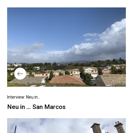
Beitragsnavigation
Vorheriger
Interview: Neu in...
Beitrag
Neu in ... San Marcos