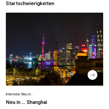
Beitrag
Startschwierigkeiten
Nächster
Interview: Neu in...
Beitrag
Neu in ... Shanghai