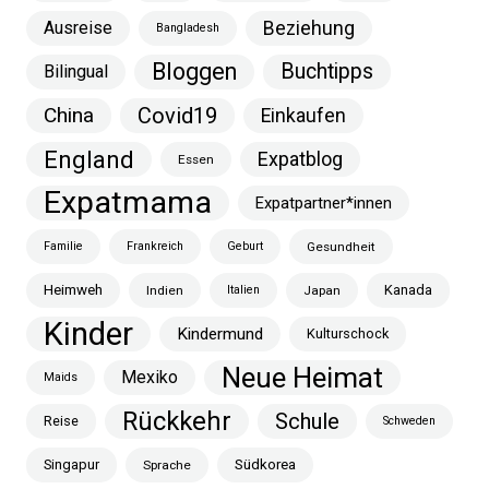
Ausreise
Beziehung
Bangladesh
Bloggen
Buchtipps
Bilingual
China
Covid19
Einkaufen
England
Expatblog
Essen
Expatmama
Expatpartner*innen
Familie
Frankreich
Geburt
Gesundheit
Heimweh
Kanada
Indien
Italien
Japan
Kinder
Kindermund
Kulturschock
Neue Heimat
Mexiko
Maids
Rückkehr
Schule
Reise
Schweden
Singapur
Südkorea
Sprache