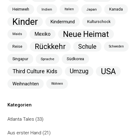
Heimweh
Kanada
Indien
Italien
Japan
Kinder
Kindermund
Kulturschock
Neue Heimat
Mexiko
Maids
Rückkehr
Schule
Reise
Schweden
Singapur
Südkorea
Sprache
USA
Umzug
Third Culture Kids
Weihnachten
Wohnen
Kategorien
Atlanta Tales
(33)
Aus erster Hand
(21)