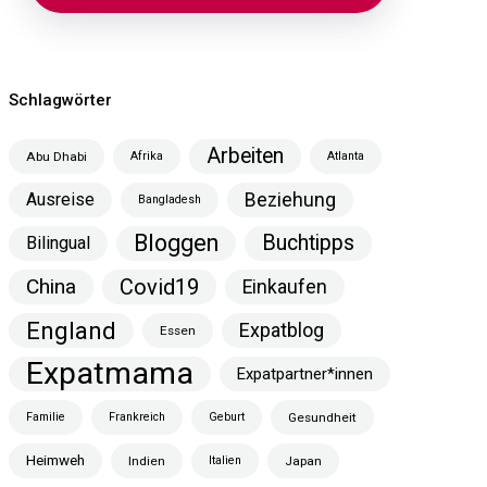
Schlagwörter
Arbeiten
Abu Dhabi
Afrika
Atlanta
Ausreise
Beziehung
Bangladesh
Bloggen
Buchtipps
Bilingual
China
Covid19
Einkaufen
England
Expatblog
Essen
Expatmama
Expatpartner*innen
Familie
Frankreich
Geburt
Gesundheit
Heimweh
Indien
Italien
Japan