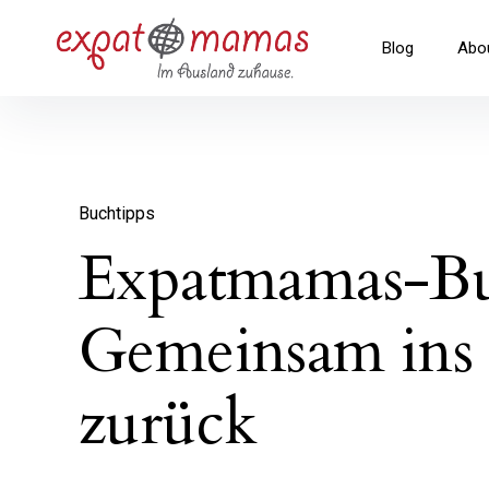
Inhalte
überspringen
Expatmamas – im Ausland zuha
Blog
Abo
Buchtipps
Expatmamas-Bu
Gemeinsam ins
zurück