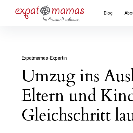
Inhalte
überspringen
Expatmamas – im Ausland zuha
Blog
Abo
Expatmamas-Expertin
Umzug ins Aus
Eltern und Kind
Gleichschritt la