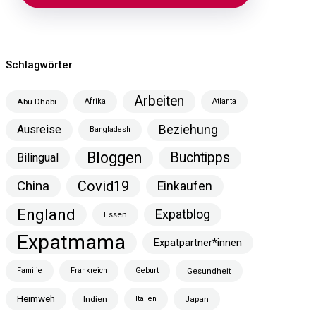
Schlagwörter
Arbeiten
Abu Dhabi
Afrika
Atlanta
Ausreise
Beziehung
Bangladesh
Bloggen
Buchtipps
Bilingual
China
Covid19
Einkaufen
England
Expatblog
Essen
Expatmama
Expatpartner*innen
Familie
Frankreich
Geburt
Gesundheit
Heimweh
Indien
Italien
Japan