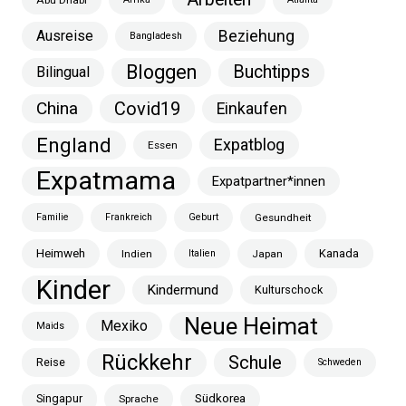
Ausreise
Beziehung
Bangladesh
Bloggen
Buchtipps
Bilingual
China
Covid19
Einkaufen
England
Expatblog
Essen
Expatmama
Expatpartner*innen
Familie
Frankreich
Geburt
Gesundheit
Heimweh
Kanada
Indien
Italien
Japan
Kinder
Kindermund
Kulturschock
Neue Heimat
Mexiko
Maids
Rückkehr
Schule
Reise
Schweden
Singapur
Südkorea
Sprache