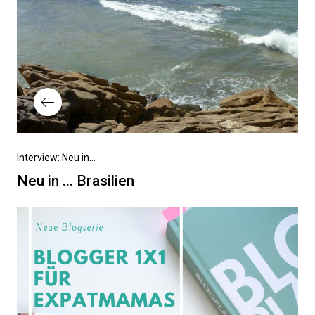
Vorheriger
Interview: Neu in...
Beitrag
Neu in ... Brasilien