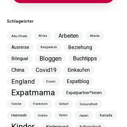
Schlagwörter
Arbeiten
Abu Dhabi
Afrika
Atlanta
Ausreise
Beziehung
Bangladesh
Bloggen
Buchtipps
Bilingual
China
Covid19
Einkaufen
England
Expatblog
Essen
Expatmama
Expatpartner*innen
Familie
Frankreich
Geburt
Gesundheit
Heimweh
Kanada
Indien
Italien
Japan
Kinder
Kindermund
Kulturschock