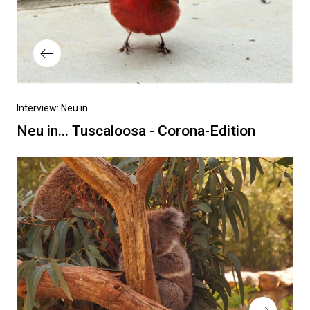
Vorheriger
Interview: Neu in...
Beitrag
Neu in... Tuscaloosa - Corona-Edition